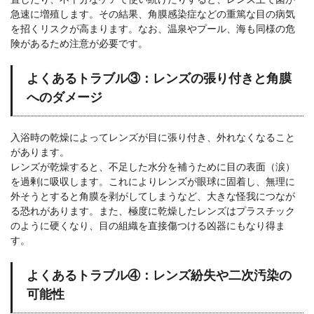
急速に増殖します。その結果、角膜感染症などの重篤な目の病気
を招くリスクが高まります。なお、温泉やプール、海も同様の危
険があるため注意が必要です。
よくあるトラブル③：レンズの張り付きと角膜
へのダメージ
入浴時の乾燥によってレンズが目に張り付き、外れなくなること
があります。
レンズが乾燥すると、不足した水分を補うために目の表面（涙）
を過剰に吸収します。これによりレンズが眼球に固着し、無理に
外そうとすると角膜を剥がしてしまうなど、大きな怪我につなが
る恐れがあります。また、極度に乾燥したレンズはプラスチック
のように硬くなり、目の組織を直接傷つける凶器にもなり得ま
す。
よくあるトラブル④：レンズ紛失や二次汚染の
可能性