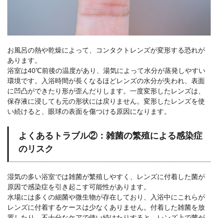
お風呂の熱や乾燥によって、コンタクトレンズが変形する恐れが
あります。
浴室は40℃前後の温度があり、湯気によって水分が蒸発しやすい
環境です。入浴時間が長くなるほどレンズの水分が失われ、表面
に凹凸ができたり形が歪んだりします。一度変形したレンズは、
保存液に浸しても元の形状には戻りません。変形したレンズを使
い続けると、眼球の表面を傷つける原因になります。
よくあるトラブル②：雑菌の繁殖による感染症
のリスク
湿気の多い浴室では雑菌が繁殖しやすく、レンズに付着した菌が
原因で感染症を引き起こす可能性があります。
水場には多くの細菌や微生物が存在しており、入浴中にこれらが
レンズに付着するケースは少なくありません。付着した雑菌を放
置したり、不十分なケアで使い続けたりすると、レンズ上で菌が