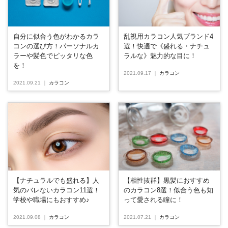
自分に似合う色がわかるカラ
乱視用カラコン人気ブランド4
コンの選び方！パーソナルカ
選！快適で《盛れる・ナチュ
ラーや髪色でピッタリな色
ラルな》魅力的な目に！
を！
2021.09.17
｜
カラコン
2021.09.21
｜
カラコン
【ナチュラルでも盛れる】人
【相性抜群】黒髪におすすめ
気のバレないカラコン11選！
のカラコン8選！似合う色も知
学校や職場にもおすすめ♪
って愛される瞳に！
2021.09.08
｜
カラコン
2021.07.21
｜
カラコン