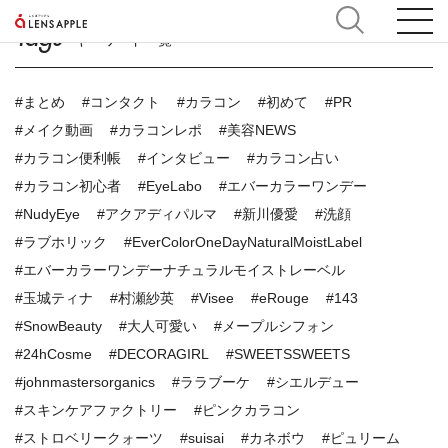
Tags
キーワード一覧
#まとめ
#コンタクト
#カラコン
#初めて
#PR
#メイク動画
#カラコンレポ
#美容NEWS
#カラコン便利帳
#インタビュー
#カラコン占い
#カラコン初心者
#EyeLabo
#エバーカラーワンデー
#NudyEye
#アクアディパルマ
#新川優愛
#洗顔
#ラブホリック
#EverColorOneDayNaturalMoistLabel
#エバーカラーワンデーナチュラルモイストレーベル
#玉城ティナ
#村瀬紗英
#Visee
#eRouge
#143
#SnowBeauty
#大人可愛い
#メープルシフォン
#24hCosme
#DECORAGIRL
#SWEETSSWEETS
#johnmastersorganics
#ララブーケ
#シエルデュー
#スキンケアファクトリー
#ピンクカラコン
#ストロベリークォーツ
#suisai
#カネボウ
#ピュリーム