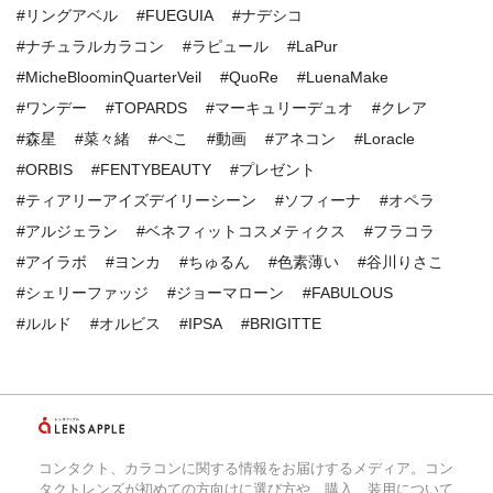
#リングアベル
#FUEGUIA
#ナデシコ
#ナチュラルカラコン
#ラピュール
#LaPur
#MicheBloominQuarterVeil
#QuoRe
#LuenaMake
#ワンデー
#TOPARDS
#マーキュリーデュオ
#クレア
#森星
#菜々緒
#ぺこ
#動画
#アネコン
#Loracle
#ORBIS
#FENTYBEAUTY
#プレゼント
#ティアリーアイズデイリーシーン
#ソフィーナ
#オペラ
#アルジェラン
#ベネフィットコスメティクス
#フラコラ
#アイラボ
#ヨンカ
#ちゅるん
#色素薄い
#谷川りさこ
#シェリーファッジ
#ジョーマローン
#FABULOUS
#ルルド
#オルビス
#IPSA
#BRIGITTE
コンタクト、カラコンに関する情報をお届けするメディア。コン
タクトレンズが初めての方向けに選び方や、購入、装用について